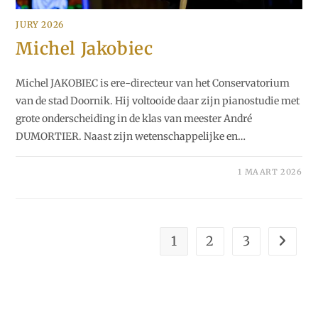
JURY 2026
Michel Jakobiec
Michel JAKOBIEC is ere-directeur van het Conservatorium
van de stad Doornik. Hij voltooide daar zijn pianostudie met
grote onderscheiding in de klas van meester André
DUMORTIER. Naast zijn wetenschappelijke en…
1 MAART 2026
1
2
3
Naar vo