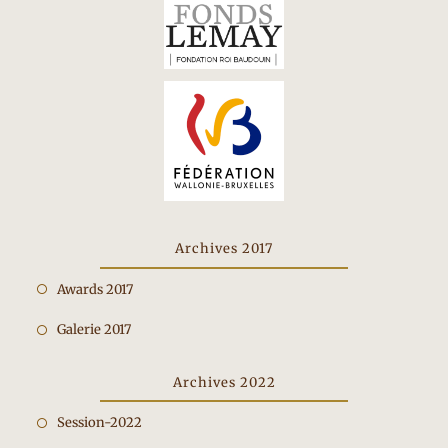
Archives 2017
Opent
Awards 2017
in
Opent
Galerie 2017
een
in
nieuwe
een
Archives 2022
tab
nieuwe
Opent
Session-2022
tab
in