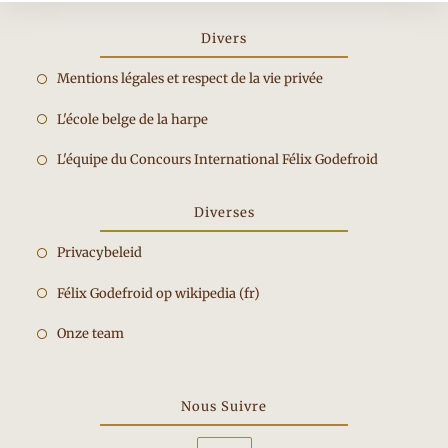
Divers
Opent
Mentions légales et respect de la vie privée
in
Opent
L'école belge de la harpe
een
in
nieuwe
Opent
L'équipe du Concours International Félix Godefroid
een
tab
in
nieuwe
een
Diverses
tab
nieuwe
Privacybeleid
tab
Félix Godefroid op wikipedia (fr)
Onze team
Nous Suivre