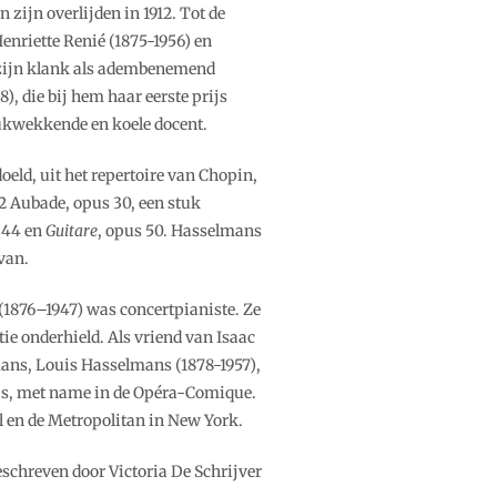
zijn overlijden in 1912. Tot de
enriette Renié (1875-1956) en
 zijn klank als adembenemend
8), die bij hem haar eerste prijs
rukwekkende en koele docent.
eld, uit het repertoire van Chopin,
2 Aubade, opus 30, een stuk
 44 en
Guitare
, opus 50. Hasselmans
van.
1876–1947) was concertpianiste. Ze
tie onderhield. Als vriend van Isaac
mans, Louis Hasselmans (1878-1957),
arijs, met name in de Opéra-Comique.
al en de Metropolitan in New York.
eschreven door Victoria De Schrijver