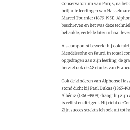
Conservatorium van Parijs, na het o
briljante leerlingen van Hasselmans
Marcel Tournier (1879-1951). Alph
beschreven en het was deze techniek d
behaalde, vertelde later in haar l
Als componist bewerkt hij ook talri
Mendelssohn en Fauré. In totaal co
opgedragen aan zijn leerling, de gr
herziet ook de 48 etudes van Franço
Ook de kinderen van Alphonse Hass
stond dicht bij Paul Dukas (1865-193
Albéniz (1860-1909) draagt hij zij
is cellist en dirigent. Hij richt d
Zijn succes strekt zich ook uit tot