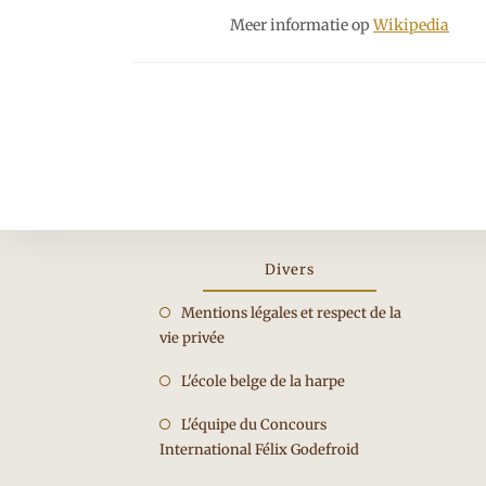
Meer informatie op
Wikipedia
Lees
meer
artikelen
Divers
Opent
Mentions légales et respect de la
vie privée
in
een
Opent
L'école belge de la harpe
nieuwe
in
tab
Opent
L'équipe du Concours
een
International Félix Godefroid
in
nieuwe
een