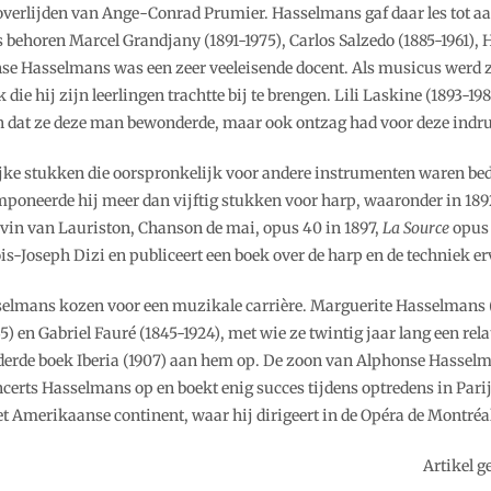
verlijden van Ange-Conrad Prumier. Hasselmans gaf daar les tot aan 
 behoren Marcel Grandjany (1891-1975), Carlos Salzedo (1885-1961), H
onse Hasselmans was een zeer veeleisende docent. Als musicus werd
ie hij zijn leerlingen trachtte bij te brengen. Lili Laskine (1893-198
even dat ze deze man bewonderde, maar ook ontzag had voor deze ind
jke stukken die oorspronkelijk voor andere instrumenten waren bedo
mponeerde hij meer dan vijftig stukken voor harp, waaronder in 189
avin van Lauriston, Chanson de mai, opus 40 in 1897,
La Source
opus
is-Joseph Dizi en publiceert een boek over de harp en de techniek er
elmans kozen voor een muzikale carrière. Marguerite Hasselmans (
5) en Gabriel Fauré (1845-1924), met wie ze twintig jaar lang een rela
n derde boek Iberia (1907) aan hem op. De zoon van Alphonse Hassel
e Concerts Hasselmans op en boekt enig succes tijdens optredens in P
 het Amerikaanse continent, waar hij dirigeert in de Opéra de Montré
Artikel g