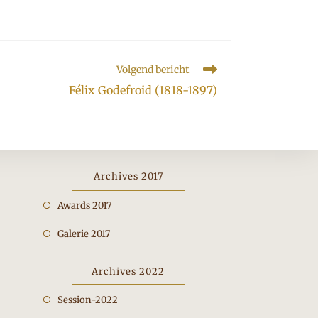
Volgend bericht
Félix Godefroid (1818-1897)
Archives 2017
Opent
Awards 2017
in
Opent
Galerie 2017
een
in
nieuwe
een
Archives 2022
tab
nieuwe
Opent
Session-2022
tab
in