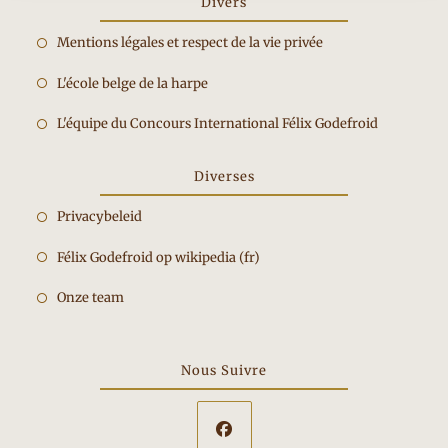
Divers
Opent
Mentions légales et respect de la vie privée
in
Opent
L'école belge de la harpe
een
in
nieuwe
Opent
L'équipe du Concours International Félix Godefroid
een
tab
in
nieuwe
een
Diverses
tab
nieuwe
Privacybeleid
tab
Félix Godefroid op wikipedia (fr)
Onze team
Nous Suivre