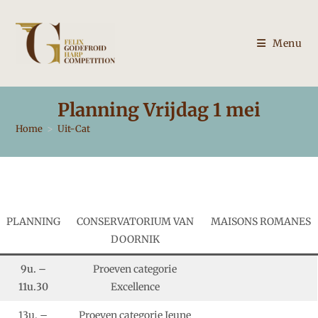
Ga
naar
inhoud
Menu
Planning Vrijdag 1 mei
Home
>
Uit-Cat
PLANNING
CONSERVATORIUM VAN
MAISONS ROMANES
DOORNIK
9u. –
Proeven categorie
11u.30
Excellence
13u. –
Proeven categorie Jeune