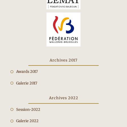
Archives 2017
Opent
Awards 2017
in
Opent
Galerie 2017
een
in
nieuwe
een
Archives 2022
tab
nieuwe
Opent
Session-2022
tab
in
Opent
Galerie 2022
een