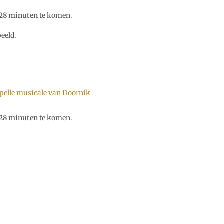
28 minuten
te komen.
eeld.
apelle musicale van Doornik
28 minuten
te komen.