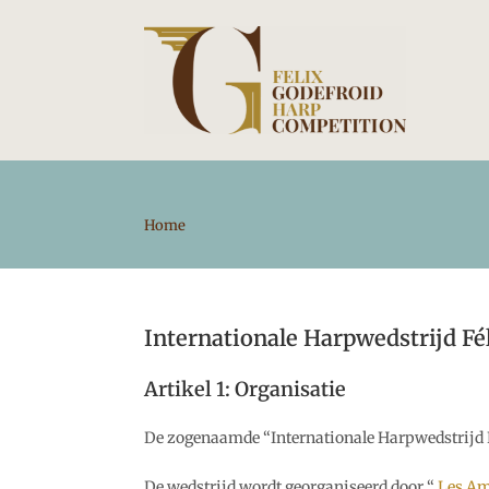
Ga
naar
inhoud
Home
Internationale Harpwedstrijd Fé
Artikel 1: Organisatie
De zogenaamde “Internationale Harpwedstrijd Fé
De wedstrijd wordt georganiseerd door “
Les Am