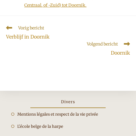
Centraal, of -Zuid) tot Doornik.
Lees
Vorig bericht
meer
Verblijf in Doornik
artikelen
Volgend bericht
Doornik
Divers
Opent
Mentions légales et respect de la vie privée
in
Opent
L'école belge de la harpe
een
in