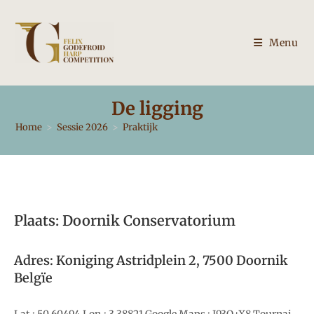
Ga
naar
inhoud
Menu
De ligging
Home
>
Sessie 2026
>
Praktijk
Plaats: Doornik Conservatorium
Adres: Koniging Astridplein 2, 7500 Doornik
Belgïe