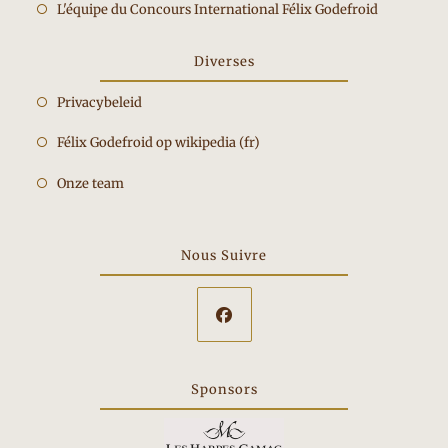
nieuwe
Opent
L'équipe du Concours International Félix Godefroid
een
tab
in
nieuwe
een
Diverses
tab
nieuwe
Privacybeleid
tab
Félix Godefroid op wikipedia (fr)
Onze team
Nous Suivre
Opent
in
Sponsors
een
nieuwe