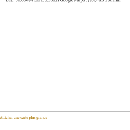
Lat.: 50.60494 Lon.: 3.38821 Google Maps : J93Q+X8 Tournai
Afficher une carte plus grande