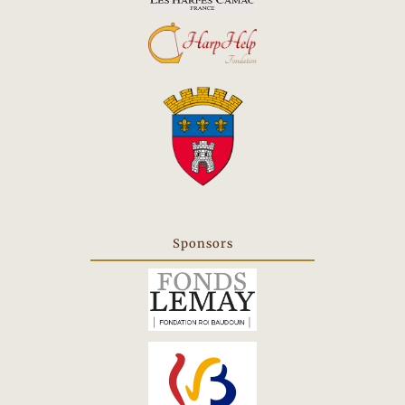
tab
Sponsors