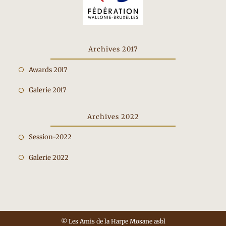
Archives 2017
Opent
Awards 2017
in
Opent
Galerie 2017
een
in
nieuwe
een
Archives 2022
tab
nieuwe
Opent
Session-2022
tab
in
Opent
Galerie 2022
een
in
nieuwe
een
tab
nieuwe
tab
©
Les Amis de la Harpe Mosane asbl