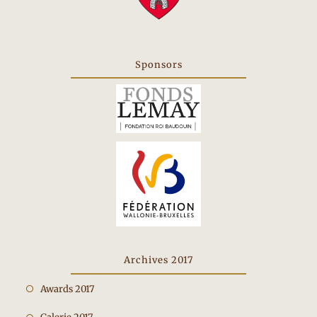
Sponsors
Archives 2017
Opent
Awards 2017
in
Opent