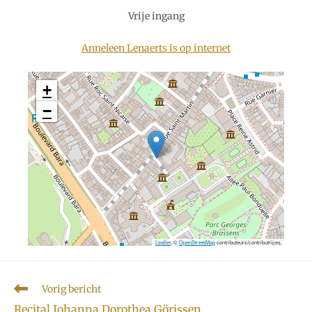
Vrije ingang
Anneleen Lenaerts is op internet
+
−
Leaflet
, ©
OpenStreetMap
contributeurs/contributrices
Lees
Vorig bericht
meer
Recital Johanna Dorothea Görissen