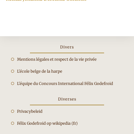
artikelen
Divers
Opent
Mentions légales et respect de la vie privée
in
Opent
L'école belge de la harpe
een
in
nieuwe
Opent
L'équipe du Concours International Félix Godefroid
een
tab
in
nieuwe
een
Diverses
tab
nieuwe
Privacybeleid
tab
Félix Godefroid op wikipedia (fr)