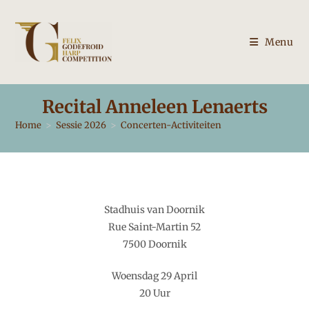
Ga
naar
inhoud
Menu
Recital Anneleen Lenaerts
Home
>
Sessie 2026
>
Concerten-Activiteiten
Stadhuis van Doornik
Rue Saint-Martin 52
7500 Doornik
Woensdag 29 April
20 Uur