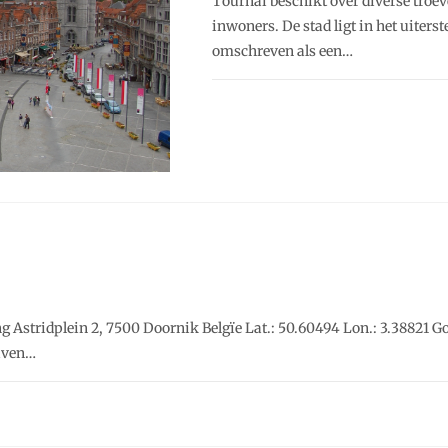
Tournai beschikt over diverse troe
inwoners. De stad ligt in het uiter
omschreven als een…
 Astridplein 2, 7500 Doornik Belgïe Lat.: 50.60494 Lon.: 3.38821 G
haven…