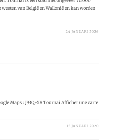
ven. Tournai is een stad met ongeveer 70.000
ste westen van België en Wallonië en kan worden
24 JANUARI 2026
oogle Maps : J93Q+X8 Tournai Afficher une carte
15 JANUARI 2020