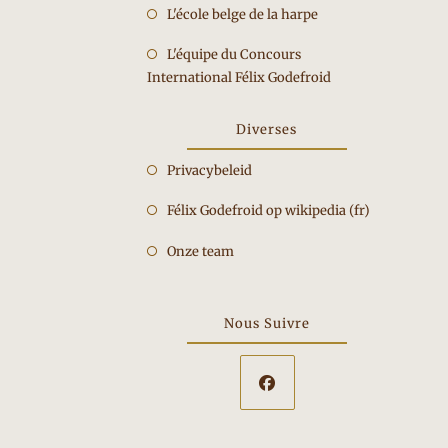
een
Opent
L'école belge de la harpe
nieuwe
in
tab
Opent
L'équipe du Concours
een
International Félix Godefroid
in
nieuwe
een
tab
nieuwe
Diverses
tab
Privacybeleid
Félix Godefroid op wikipedia (fr)
Onze team
Nous Suivre
Opent
in